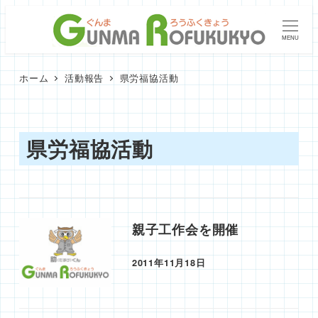
メ
イ
MENU
ン
コ
ホーム
活動報告
県労福協活動
ン
テ
ン
県労福協活動
ツ
へ
移
動
親子工作会を開催
2011年11月18日
投稿日