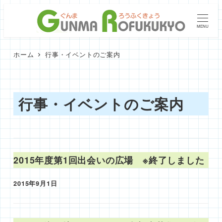
メ
イ
MENU
ン
コ
ホーム
行事・イベントのご案内
ン
テ
ン
行事・イベントのご案内
ツ
へ
移
動
2015年度第1回出会いの広場 ※終了しました
2015年9月1日
投稿日