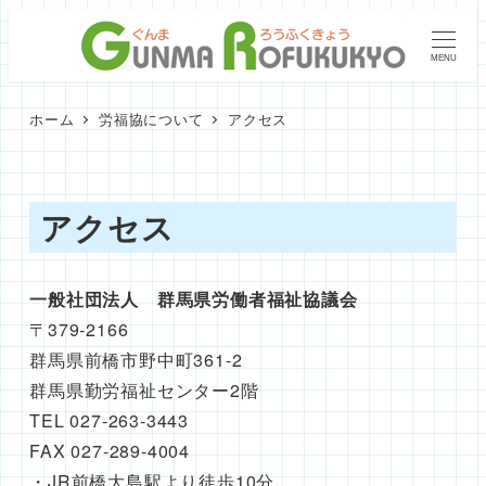
メ
イ
MENU
ン
コ
ホーム
労福協について
アクセス
ン
テ
ン
アクセス
ツ
へ
移
一般社団法人 群馬県労働者福祉協議会
動
〒379-2166
群馬県前橋市野中町361-2
群馬県勤労福祉センター2階
TEL 027-263-3443
FAX 027-289-4004
・JR前橋大島駅より徒歩10分