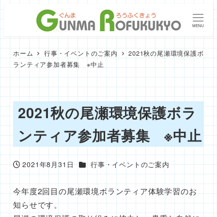
メ
イ
MENU
ン
コ
ホーム
行事・イベントのご案内
2021秋の尾瀬環境保護ボ
ン
ランティア参加者募集 ※中止
テ
ン
ツ
2021秋の尾瀬環境保護ボラ
へ
ンティア参加者募集 ※中止
移
動
カテゴリー
2021年8月31日
行事・イベントのご案内
投稿日
今年度2回目の尾瀬環境ボランティア体験学習のお
知らせです。