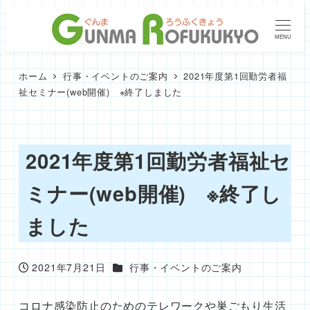
メ
イ
MENU
ン
コ
ホーム
行事・イベントのご案内
2021年度第1回勤労者福
ン
祉セミナー(web開催) ※終了しました
テ
ン
ツ
2021年度第1回勤労者福祉セ
へ
ミナー(web開催) ※終了し
移
動
ました
カテゴリー
2021年7月21日
行事・イベントのご案内
投稿日
コロナ感染防止のためのテレワークや巣ごもり生活