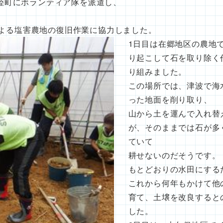
陸町にボランティア隊を派遣し、
による塩害農地の復旧作業に協力しました。
1日目は在郷地区の農地
り起こして石を取り除く
り組みました。
この場所では、津波で海
った地面を削り取り、
山から土を運んで入れ替
が、そのままでは石が多
ていて
耕せないのだそうです。
もとどおりの水田にする
これから何年もかけて他
育て、土壌を改良すると
した。