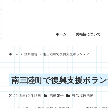
メ
イ
ン
コ
ン
ホーム
労福協について
テ
ン
ツ
ホーム
活動報告
南三陸町で復興支援ボランティア
へ
移
動
南三陸町で復興支援ボラン
カテゴリー
カテゴリー
2015年10月15日
活動報告
県労福協活動
投稿日