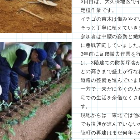
2日目は、大久保地区で
定植作業です。
イチゴの苗木は傷みやす
そっと丁寧に植えていき
参加者は中腰の姿勢と繊
に悪戦苦闘していました
3年前に瓦礫撤去作業を
は、3階建ての防災庁舎
どの高さまで盛土が行な
道路の整備も進んでいま
一方で、未だに多くの人
宅での生活を余儀なくさ
す。
現地からは「東北では他
でも復興が進んでいない
陸町の再建はまだ何年も