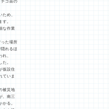
イチゴ苗の
いため、
ます。
細な作業
。
行った場所
が隠れるほ
われ、
した。
が仮設住
れていま
の被災地
が、南三
かかる。