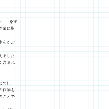
記
事
で、土を掘
作業に取
水をかぶ
えました
く含まれ
ために、
の作物を
のことで